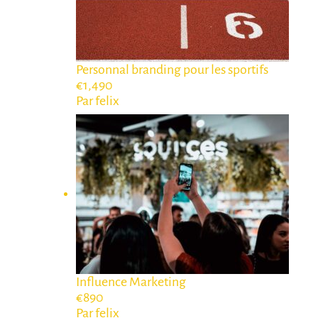
Personnal branding pour les sportifs
€1,490
Par felix
Influence Marketing
€890
Par felix